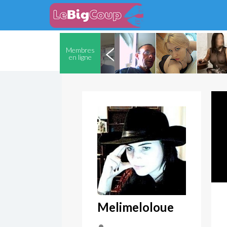
Membres
en ligne
Melimeloloue