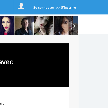
Se connecter
ou
S'inscrire
avec
l :