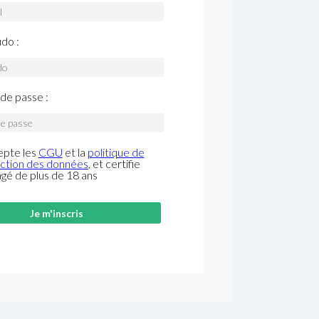
do :
de passe :
epte les
CGU
et la
politique de
ction des données
, et certifie
âgé de plus de 18 ans