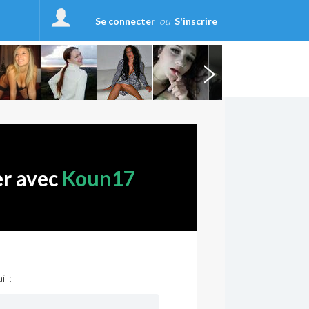
Se connecter
ou
S'inscrire
er avec
Koun17
l :