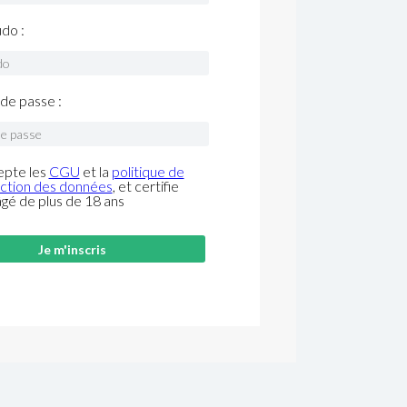
do :
de passe :
epte les
CGU
et la
politique de
ction des données
, et certifie
âgé de plus de 18 ans